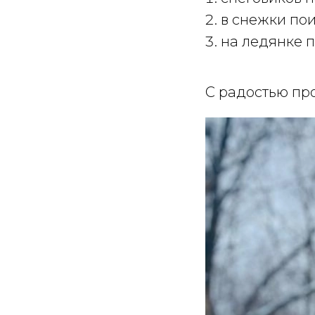
в снежки по
на ледянке 
С радостью про