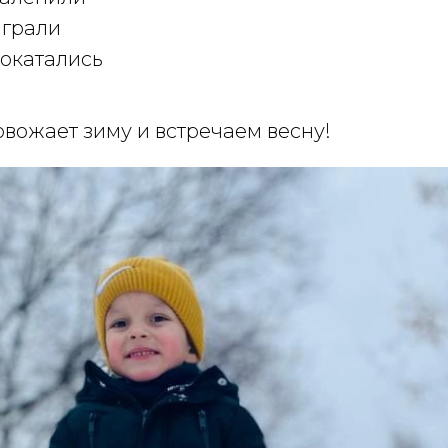
играли
покатались
вожает зиму и встречаем весну!