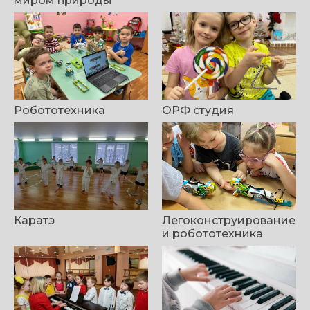
миром природы
Робототехника
ОРФ студия
Каратэ
Легоконструирование
и робототехника